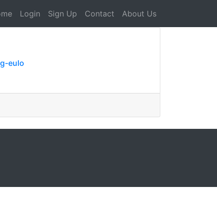
ome
Login
Sign Up
Contact
About Us
og-eulo