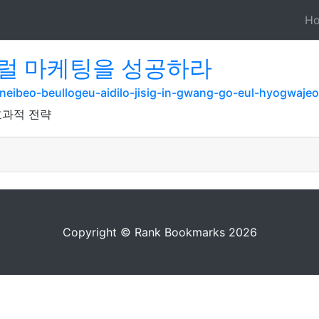
H
럴 마케팅을 성공하라
/neibeo-beullogeu-aidilo-jisig-in-gwang-go-eul-hyogwaje
효과적 전략
Copyright © Rank Bookmarks 2026