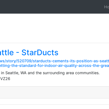
H
ttle - StarDucts
s/story/520709/starducts-cements-its-position-as-seat
tting-the-standard-for-indoor-air-quality-across-the-gre
 in Seattle, WA and the surrounding area communities.
gVZ26