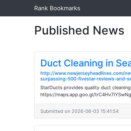
Rank Bookmarks
Published News
Duct Cleaning in Sea
http://www.newjerseyheadlines.com/new
surpassing-500-fivestar-reviews-and-se
StarDucts provides quality duct cleaning
https://maps.app.goo.gl/trC4Hv7iYSwN
Submitted on 2026-06-03 15:41:54