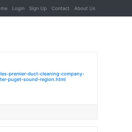
ome
Login
Sign Up
Contact
About Us
tles-premier-duct-cleaning-company-
ater-puget-sound-region.html